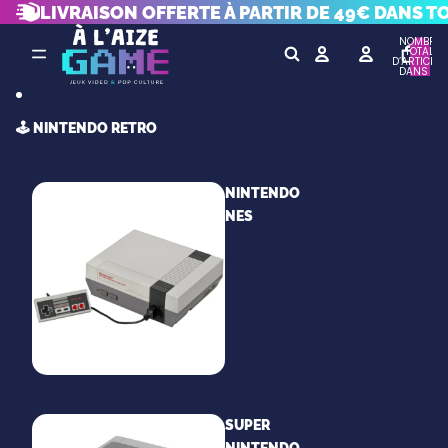
IGNORER ET PASSER AU CONTENU
LIVRAISON OFFERTE À PARTIR DE 49€ DANS T
NOMBRE
TOTAL
D’ARTICLES
DANS LE
PANIER: 0
🕹️ NINTENDO RETRO
NINTENDO
NES
SUPER