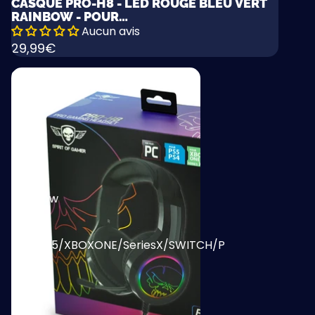
CASQUE PRO-H8 - LED ROUGE BLEU VERT
RAINBOW - POUR
PS4/PS5/XBOXONE/SERIESX/SWITCH/P
Aucun avis
29,99€
Casque
Pro-
H8
-
Led
Rouge
Bleu
Vert
Rainbow
-
pour
PS4/PS5/XBOXONE/SeriesX/SWITCH/P