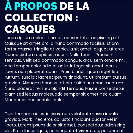
À PROPOS
DE LA
COLLECTION :
CASQUES
Lorem ipsum dolor sit amet, consectetur adipiscing elit.
Quisque sit amet orci a nunc commodo facilisis. Etiam
tortor massa, fringilla at vehicula sit amet, aliquet ut eros.
Donec dictum dapibus mauris. Nulla facilisi. Praesent
tempus, velit sed commodo congue, arcu sem ornare mi,
nec tempor dolor odio at ante. Integer sit amet iaculis
libero, non placerat quam. Proin blandit quam eget leo
rutrum, suscipit laoreet ipsum tincidunt. Ut pretium cursus
gravida. Aliquam rhoncus efficitur nibh ac condimentum.
Nunc placerat felis eu blandit tempus. Fusce consectetur
diam sed lectus malesuada semper sit amet nec quam.
Maecenas non sodales dolor.
Duis tempor molestie risus, nec volutpat massa iaculis
gravida. Morbi nec eros ac justo tincidunt auctor vel in
libero. Lorem ipsum dolor sit amet, consectetur adipiscing
elit. Proin lacus ligula, consequat ut viverra ac, posuere ut