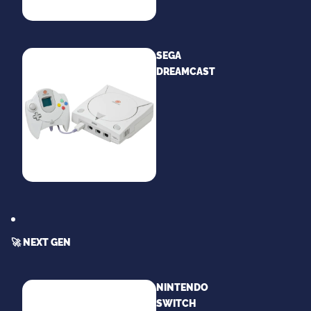
SEGA
DREAMCAST
🚀 NEXT GEN
NINTENDO
SWITCH