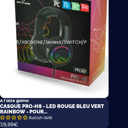
Rouge
Bleu
Vert
Rainbow
-
pour
PS4/PS5/XBOXONE/SeriesX/SWITCH/P
À l'aize game
CASQUE PRO-H8 - LED ROUGE BLEU VERT
RAINBOW - POUR
PS4/PS5/XBOXONE/SERIESX/SWITCH/P
Aucun avis
29,99€