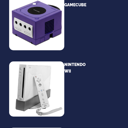
GAMECUBE
NINTENDO
WII