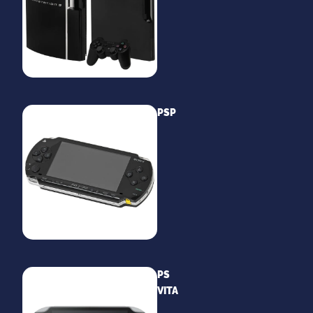
PSP
PS
VITA