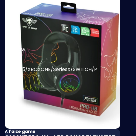
Pro-
H8
-
Led
Rouge
Bleu
Vert
Rainbow
-
pour
PS4/PS5/XBOXONE/SeriesX/SWITCH/P
À l'aize game