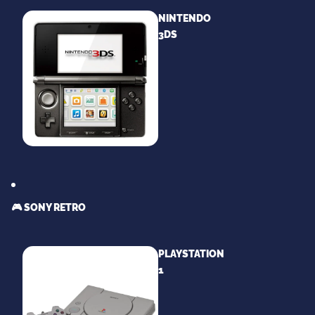
NINTENDO
3DS
🎮 SONY RETRO
PLAYSTATION
1