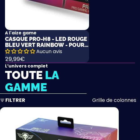
À l'aize game
CASQUE PRO-H8 - LED ROUGE
BLEU VERT RAINBOW - POUR
PS4/PS5/XBOXONE/SERIESX
Aucun avis
/SWITCH/P
29,99€
L’univers complet
TOUTE
LA
GAMME
PASSER À LA LISTE DES RÉSULTATS
FILTRER
Grille de colonnes
Casque
Pro-
H8
-
Led