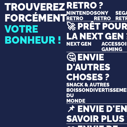
RETRO ?
TROUVEREZ
NINTENDO
SONY
SEG
FORCÉMENT
RETRO
RETRO
RET
🚀 PRÊT POU
VOTRE
LA NEXT GEN 
BONHEUR !
NEXT GEN
ACCESSOI
GAMING
🤔 ENVIE
D'AUTRES
CHOSES ?
SNACK &
AUTRES
BOISSON
DIVERTISSEM
DU
MONDE
📌 ENVIE D'E
SAVOIR PLUS 