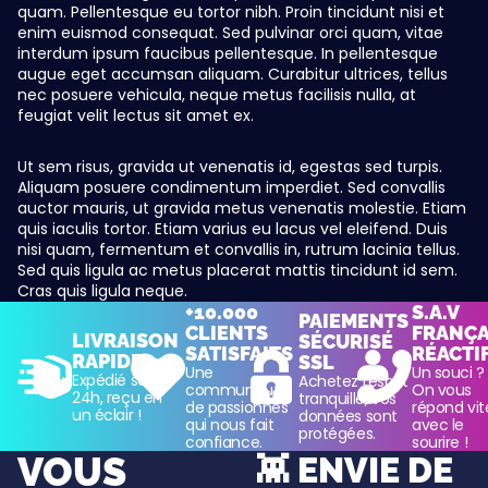
quam. Pellentesque eu tortor nibh. Proin tincidunt nisi et
enim euismod consequat. Sed pulvinar orci quam, vitae
interdum ipsum faucibus pellentesque. In pellentesque
augue eget accumsan aliquam. Curabitur ultrices, tellus
nec posuere vehicula, neque metus facilisis nulla, at
feugiat velit lectus sit amet ex.
Ut sem risus, gravida ut venenatis id, egestas sed turpis.
Aliquam posuere condimentum imperdiet. Sed convallis
auctor mauris, ut gravida metus venenatis molestie. Etiam
quis iaculis tortor. Etiam varius eu lacus vel eleifend. Duis
nisi quam, fermentum et convallis in, rutrum lacinia tellus.
Sed quis ligula ac metus placerat mattis tincidunt id sem.
Cras quis ligula neque.
+10.000
S.A.V
PAIEMENTS
CLIENTS
FRANÇA
LIVRAISON
SÉCURISÉ
SATISFAITS
RÉACTI
RAPIDE
SSL
Une
Un souci ?
Expédié sous
Achetez l’esprit
communauté
On vous
24h, reçu en
tranquille, vos
de passionnés
répond vit
un éclair !
données sont
qui nous fait
avec le
protégées.
confiance.
sourire !
VOUS
👾 ENVIE DE